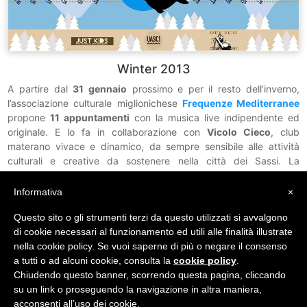
Winter 2013
A partire dal
31 gennaio
prossimo e per il resto dell’inverno,
l’associazione culturale miglionichese
Frequenze Mediterranee
propone
11 appuntamenti
con la musica live indipendente ed
originale. E lo fa in collaborazione con
Vicolo Cieco
, club
materano vivace e dinamico, da sempre sensibile alle attività
culturali e creative da sostenere nella città dei Sassi. La
rassegna è finalizzata alla crescita e alla diffusione di uno
scenario musicale indipendente che, mai abbastanza
Informativa
×
valorizzato. . .
continua a leggere ->
Questo sito o gli strumenti terzi da questo utilizzati si avvalgono
di cookie necessari al funzionamento ed utili alle finalità illustrate
nella cookie policy. Se vuoi saperne di più o negare il consenso
a tutti o ad alcuni cookie, consulta la
cookie policy
.
Chiudendo questo banner, scorrendo questa pagina, cliccando
su un link o proseguendo la navigazione in altra maniera,
acconsenti all’uso dei cookie.
© 2010 - 2026
FREQUENZE MEDITERRANEE
| Associazione Culturale di