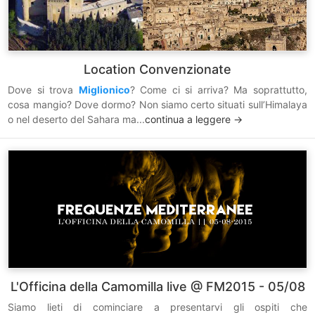
Location Convenzionate
Dove si trova
Miglionico
? Come ci si arriva? Ma soprattutto,
cosa mangio? Dove dormo? Non siamo certo situati sull’Himalaya
o nel deserto del Sahara ma...
continua a leggere ->
L'Officina della Camomilla live @ FM2015 - 05/08
Siamo lieti di cominciare a presentarvi gli ospiti che