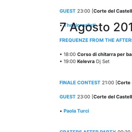
GUEST
23:00 [
Corte del Castel
7 Agosto 20
•
Thegiornalisti
FREQUENZE FROM THE AFTE
• 18:00
Corso di chitarra per b
• 19:00
Kelevra
Dj Set
FINALE CONTEST
21:00 [
Corte 
GUEST
23:00 [
Corte del Castel
•
Paola Turci