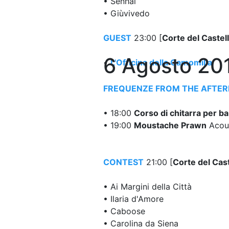
• Senhal
• Giùvivedo
GUEST
23:00 [
Corte del Castel
6 Agosto 20
•
L'Officina della Camomilla
FREQUENZE FROM THE AFTE
• 18:00
Corso di chitarra per b
• 19:00
Moustache Prawn
Acous
CONTEST
21:00 [
Corte del Cas
• Ai Margini della Città
• Ilaria d'Amore
• Caboose
• Carolina da Siena