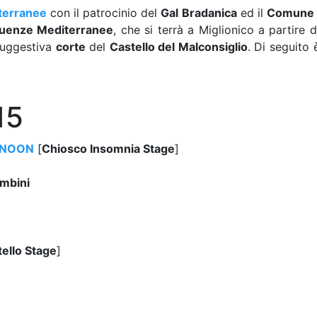
terranee
con il patrocinio del
Gal Bradanica
ed il
Comune d
uenze Mediterranee
, che si terrà a Miglionico a partire 
 suggestiva
corte
del
Castello del Malconsiglio
. Di seguito 
15
RNOON
[
Chiosco Insomnia Stage
]
ambini
tello Stage
]