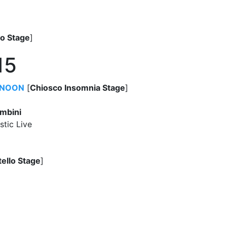
lo Stage
]
15
RNOON
[
Chiosco Insomnia Stage
]
ambini
tic Live
tello Stage
]