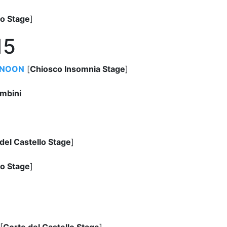
lo Stage
]
15
RNOON
[
Chiosco Insomnia Stage
]
ambini
del Castello Stage
]
lo Stage
]