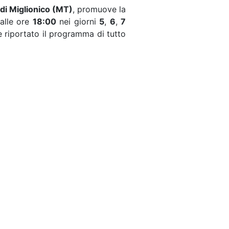
i Miglionico (MT)
, promuove la
dalle ore
18:00
nei giorni
5
,
6
,
7
è riportato il programma di tutto